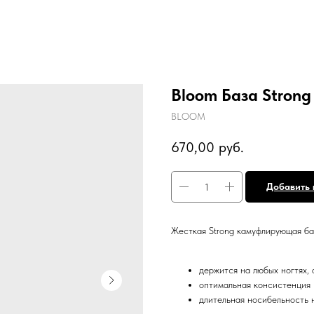
Bloom База Stron
BLOOM
670,00
руб.
Добавить 
Жесткая Strong камуфлирующая б
держится на любых ногтях, 
оптимальная консистенция
длительная носибельность 