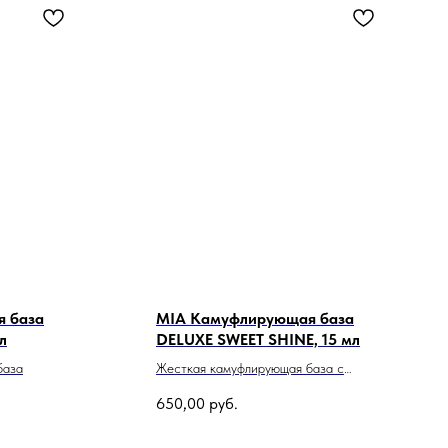
 база
MIA Камуфлирующая база
л
DELUXE SWEET SHINE, 15 мл
база
Жесткая камуфлирующая база с
шиммером
650,00
руб.