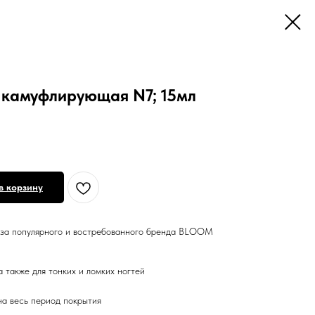
g камуфлирующая N7; 15мл
в корзину
аза популярного и востребованного бренда BLOOM
а также для тонких и ломких ногтей
на весь период покрытия