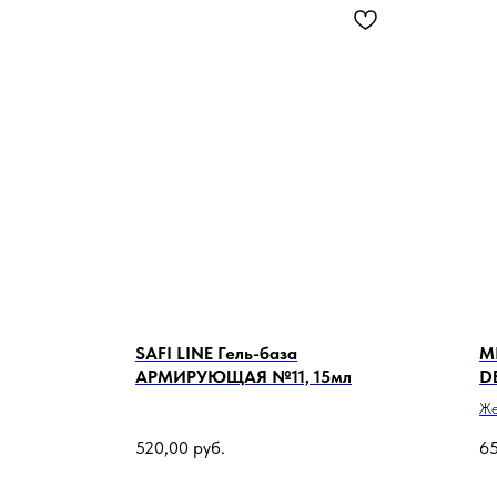
SAFI LINE Гель-база
M
АРМИРУЮЩАЯ №11, 15мл
DE
Же
ба
520,00
руб.
6