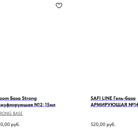
oom База Strong
SAFI LINE Гель-база
амуфлирующая N12; 15мл
АРМИРУЮЩАЯ №14,
TRONG BASE
0,00
руб.
520,00
руб.