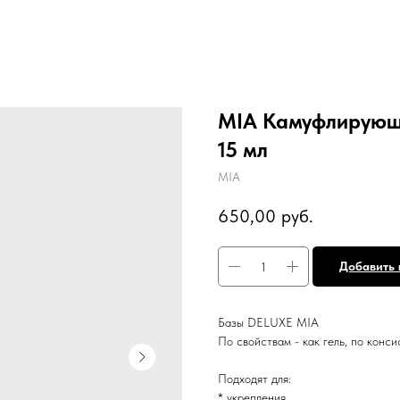
MIA Камуфлирую
15 мл
MIA
650,00
руб.
Добавить 
Базы DELUXE MIA
По свойствам - как гель, по конси
Подходят для:
* укрепления