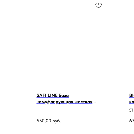
SAFI LINE База
Bl
камуфлирующая жесткая
к
ДРЕСС-КОД №1, 18мл
S
550,00
руб.
67