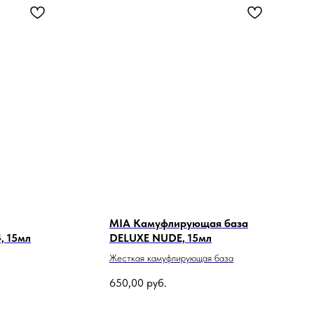
MIA Камуфлирующая база
 15мл
DELUXE NUDE, 15мл
Жесткая камуфлирующая база
650,00
руб.