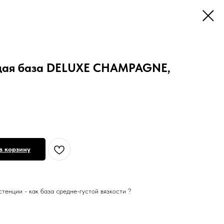
щая база DELUXE CHAMPAGNE,
в корзину
стенции - как база средне-густой вязкости ?