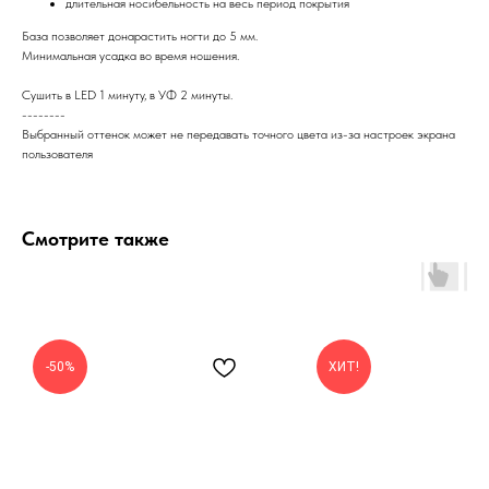
длительная носибельность на весь период покрытия
База позволяет донарастить ногти до 5 мм.
Минимальная усадка во время ношения.
Сушить в LED 1 минуту, в УФ 2 минуты.
--------
Выбранный оттенок может не передавать точного цвета из-за настроек экрана
пользователя
Смотрите также
-50%
ХИТ!