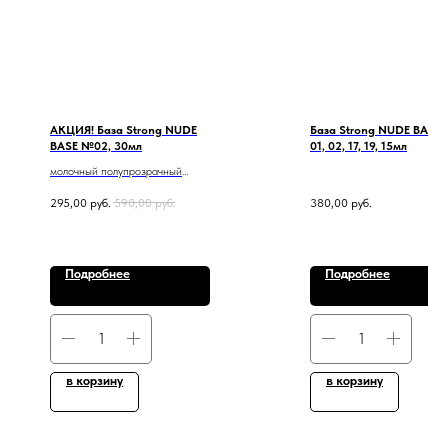
АКЦИЯ! База Strong NUDE
База Strong NUDE BASE
BASE №02, 30мл
01, 02, 17, 19, 15мл
молочный полупрозрачный
оттенок базы
295,00
руб.
590,00
руб.
380,00
руб.
Подробнее
Подробнее
в корзину
в корзину