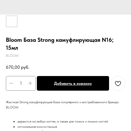
Bloom База Strong камуфлирующая N16;
15мл
BLOOM
670,00
руб.
Добавить в корзину
Жесткая Strong камуфлирующая база популярного и востребованного бренда
BLOOM
держится на любых ногтях, а также для тонких и ломких ногтей
оптимальная консистенция