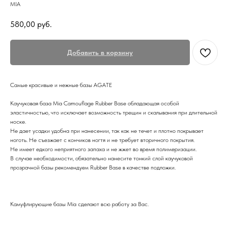
MIA
580,00
руб.
Добавить в корзину
Самые красивые и нежные базы AGATE
Каучуковая база Mia Camouflage Rubber Base обладающая особой
эластичностью, что исключает возможность трещин и скалывания при длительной
носке.
Не дает усадки удобна при нанесении, так как не течет и плотно покрывает
ноготь. Не съезжает с кончиков ногтя и не требует вторичного покрытия.
Не имеет едкого неприятного запаха и не жжет во время полимеризации.
В случае необходимости, обязательно нанесите тонкий слой каучуковой
прозрачной базы рекомендуем Rubber Base в качестве подложки.⠀
Камуфлирующие базы Mia сделают всю работу за Вас.