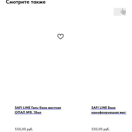
Смотрите также
SAFI LINE Гель-база жесткая
SAFI LINE База
ОПАЛ №8, 18мл
камуфлирующая жестка
ДРЕСС-КОД №3, 18мл
550,00
руб.
550,00
руб.