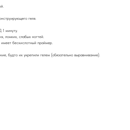
ой.
онструирующего геля.
 1 минуту.
х, ломких, слабых ногтей.
е имеет бескислотный праймер.
ие, будто их укрепили гелем (обязательно выравнивание).