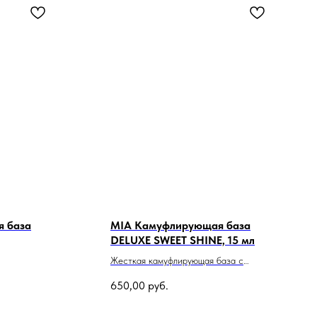
 база
MIA Камуфлирующая база
DELUXE SWEET SHINE, 15 мл
Жесткая камуфлирующая база с
шиммером
650,00
руб.