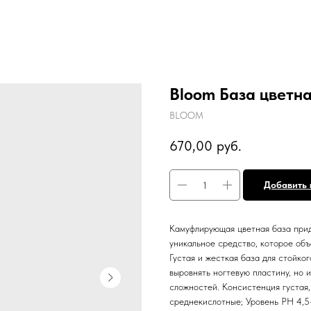
Bloom База цветн
BLOOM
670,00
руб.
Добавить 
Камуфлирующая цветная база прид
уникальное средство, которое объ
Густая и жесткая база для стойко
выровнять ногтевую пластину, но 
сложностей. Консистенция густая,
среднекислотные; Уровень PH 4,5