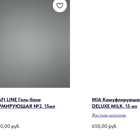
FI LINE Гель-база
MIA Камуфлирующая
РМИРУЮЩАЯ №2, 15мл
DELUXE MILK, 15 мл
Жесткая молочная
(полупрозрачная) база
0,00
руб.
650,00
руб.