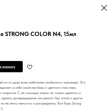
ая STRONG COLOR N4, 15мл
в корзину
ётся по душе всем любителям необычного маникюра. Это
единяет в себе свойства базы и цветного гель-лака.
го покрытия. С ее помощью можно не только укрепить и
и сделать донаращивание или ремонт без опила и других
 но ее легко наносить и распределять. Все базы Strong
-5