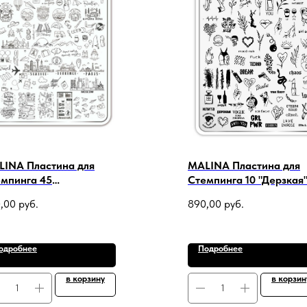
INA Пластина для
MALINA Пластина для
мпинга 45
Стемпинга 10 "Дерзкая
ИКЛЮЧЕНИЯ ЖДУТ +
(+демолист)
,00
руб.
890,00
руб.
молист
одробнее
Подробнее
в корзину
в корзин