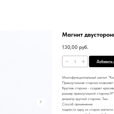
Магнит двусторон
130,00
руб.
Добавить 
Многофункциональный магнит "Кош
Прямоугольная сторона позволяет 
Круглая сторона - создает красив
размер прямоугольной стороны:9
диаметр круглой стороны: 7мм
Способ применения:
поднести одну из сторон магнита 