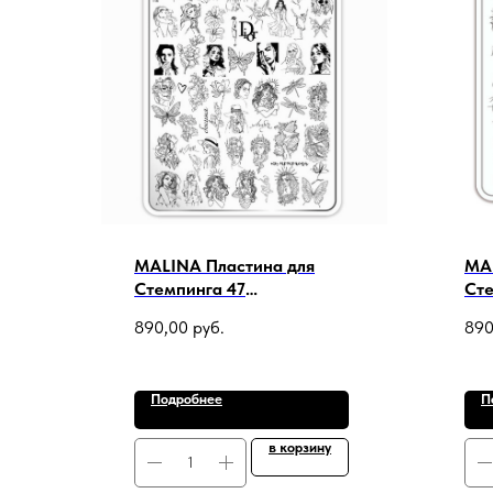
MALINA Пластина для
MAL
Стемпинга 47
Сте
САМОСОВЕРШЕНСТСВО
ПР
890,00
руб.
890
(+демолист)
де
Подробнее
П
в корзину