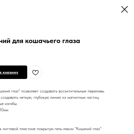
ний для кошачьего глаза
в корзину
ачий глаз" позволяет создавать восхитительные переливы.
создавать четкую, глубокую линию из магнитных частиц.
ые изгибы.
*10мм
к ногтевой пластине покрытую гель-лаком "Кошачий глаз"