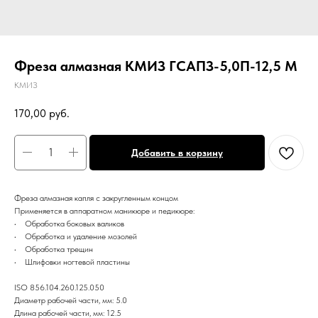
Фреза алмазная КМИЗ ГСАПЗ-5,0П-12,5 М
КМИЗ
170,00
руб.
Добавить в корзину
Фреза алмазная капля с закругленным концом
Применяется в аппаратном маникюре и педикюре:
• Обработка боковых валиков
• Обработка и удаление мозолей
• Обработка трещин
• Шлифовки ногтевой пластины
ISO 856.104.260.125.050
Диаметр рабочей части, мм: 5.0
Длина рабочей части, мм: 12.5