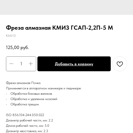
Фреза алмазная КМИЗ ГСАП-2,2П-5 М
КМИЗ
125,00
руб.
Добавить в корзину
Фреза алмазная Почка
Применяется в аппаратном маникюре и педикюре:
• Обработка боковых валиков
• Обработка и удаление мозолей
• Обработка трещин
ISO 856.104.244.050.022
Диаметр рабочей части, мм: 2.2
Длина рабочей части, мм: 5.0
Диаметр хвостовика, мм: 2.3