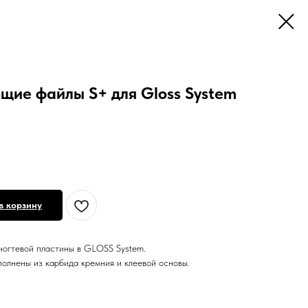
щие файлы S+ для Gloss System
в корзину
ногтевой пластины в GLOSS System.
полнены из карбида кремния и клеевой основы.