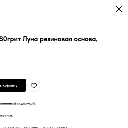
80грит Луна резиновая основа,
в корзину
спененной подложкой.
акетике.
спользования не имеет следов от опила