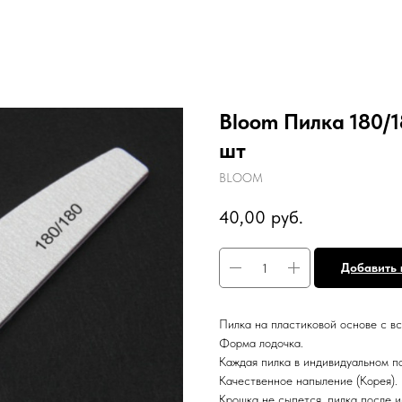
Bloom Пилка 180/1
шт
BLOOM
40,00
руб.
Добавить 
Пилка на пластиковой основе с в
Форма лодочка.
Каждая пилка в индивидуальном п
Качественное напыление (Корея).
Крошка не сыпется, пилка после и