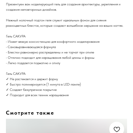
Презентуем вам моделирующий гель для создания архитектуры, укрепления и
создания неповторимых дизайнов.
Нежный молочный подтон геля служит идеальным фоном для сияния
разноцветных блесток, которые создают волшебное мерцание на ваших ногтях.
Гель САКУРА
• Имеет вязкую консистенцию для комфортного моделирования
• Самовыравнивающаяся формула
• Блестки равномерно распределены и не торчат при опиле
• Отлично подходит для наращивания любой длины и формы
• Легко поддается поджатию и опилу
Гель САКУРА
✓ Не растекается и держит форму
✓ Быстро полимеризуется (1 минута в LED-лампе)
✓ Создает безупречное покрытие
✓ Подходит для всех техник наращивания
Смотрите также