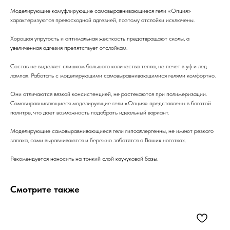
Моделирующие камуфлирующие самовыравнивающиеся гели «Опция»
характеризуются превосходной адгезией, поэтому отслойки исключены.
Хорошая упругость и оптимальная жесткость предотвращают сколы, а
увеличенная адгезия препятствует отслойкам.
Состав не выделяет слишком большого количества тепла, не печет в уф и лед
лампах. Работать с моделирующими самовыравнивающимися гелями комфортно.
Они отличаются вязкой консистенцией, не растекаются при полимеризации.
Самовыравнивающиеся моделирующие гели «Опция» представлены в богатой
палитре, что дает возможность подобрать идеальный вариант.
Моделирующие самовыравнивающиеся гели гипоаллергенны, не имеют резкого
запаха, сами выравниваются и бережно заботятся о Ваших ноготках.
Рекомендуется наносить на тонкий слой каучуковой базы.
Смотрите также