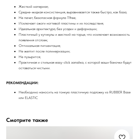
Жесткий материал;
Средне-жидкая консистенция, выравнивается также быстро, как база;
Не печет, безопасная формула 11free;
Исключает ожоги ногтевой пластины и их последствия;
Идеальная архитектура, без усадки и деформации;
Пластичный у кутикулы и жесткий на торце, что исключает возможность
появления отслоек;
Оптимальная пигментация;
Не желтит после полимеризации;
Не пузырится;
Практичная и стильная easy-click запайка, с которой ваши баночки будут
оставаться чистыми.
РЕКОМЕНДАЦИИ:
Необходимо наносить на тонкую пластичную подложку из RUBBER Base
или ELASTIC
Смотрите также