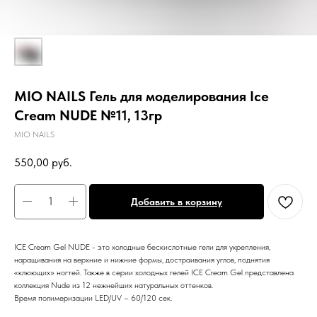
MIO NAILS Гель для моделирования Ice
Cream NUDE №11, 13гр
MIO NAILS
550,00
руб.
Добавить в корзину
ICE Cream Gel NUDE - это холодные бескислотные гели для укрепления,
наращивания на верхние и нижние формы, достраивания углов, поднятия
«клюющих» ногтей. Также в серии холодных гелей ICE Cream Gel представлена
коллекция Nude из 12 нежнейших натуральных оттенков.
Время полимеризации LED/UV – 60/120 сек.