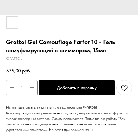
Grattol Gel Camouflage Farfor 10 - Гель
камуфлирующий с шиммером, 15мл
GRATTOL
575,00
руб.
Добавить в корзину
Нежнейшие цветные гели с шиммером коллекции FARFOR!
Камуфлирующий гель средней вязкости для моделирования ногтей на формах и
типсах конвеерным методом. Самовыравнивается. Подходит для работы “без
опила” и арочного моделирования. Идеально ровное, плотное покрытие с
укрепляющими свойствами. Не печет при полимеризации.