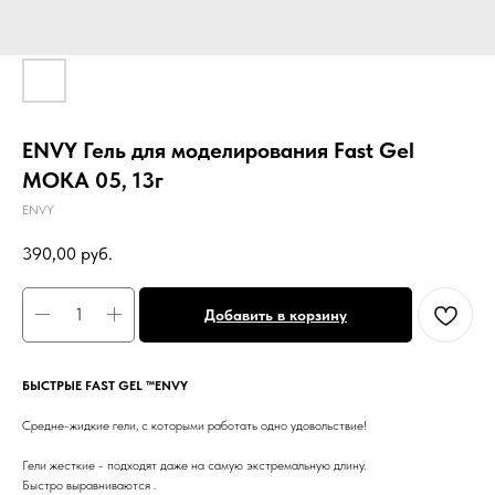
ENVY Гель для моделирования Fast Gel
MOKA 05, 13г
ENVY
390,00
руб.
Добавить в корзину
БЫСТРЫЕ FAST GEL ™️ENVY
Cредне-жидкие гели, с которыми работать одно удовольствие!
Гели жесткие - подходят даже на самую экстремальную длину.
Быстро выравниваются .