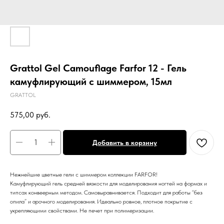
Grattol Gel Camouflage Farfor 12 - Гель
камуфлирующий с шиммером, 15мл
GRATTOL
575,00
руб.
Добавить в корзину
Нежнейшие цветные гели с шиммером коллекции FARFOR!
Камуфлирующий гель средней вязкости для моделирования ногтей на формах и
типсах конвеерным методом. Самовыравнивается. Подходит для работы “без
опила” и арочного моделирования. Идеально ровное, плотное покрытие с
укрепляющими свойствами. Не печет при полимеризации.