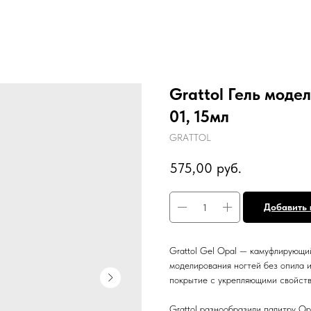
Grattol Гель моде
01, 15мл
GRATTOL
575,00
руб.
Добавить 
Grattol Gel Opal — камуфлирующий
моделирования ногтей без опила и
покрытие с укрепляющими свойств
Grattol разнообразили палитру O