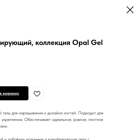
лирующий, коллекция Opal Gel
в корзину
 гель для наращивания и дизайна ногтей. Подходит для
 укрепления. Обеспечивает идеальное, ровное, плотное
ами.
pal и добавили молочные и камуфлирующие гели с