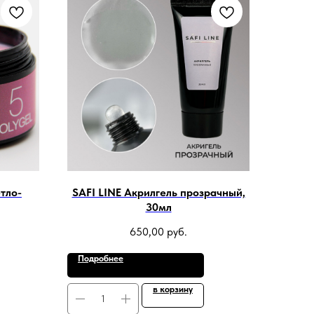
тло-
SAFI LINE Акрилгель прозрачный,
30мл
650,00
руб.
Подробнее
в корзину