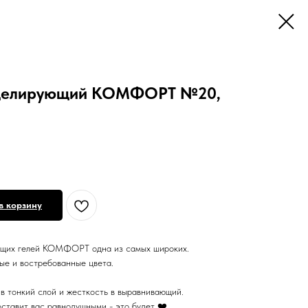
моделирующий КОМФОРТ №20,
в корзину
ющих гелей КОМФОРТ одна из самых широких.
ые и востребованные цвета.
 в тонкий слой и жесткость в выравнивающий.
оставит вас равнодушными - это будет ❤️