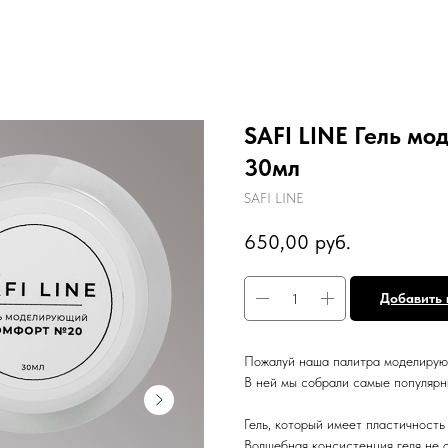
SAFI LINE Гель 
30мл
SAFI LINE
650,00
руб.
Добавить 
Пожалуй наша палитра моделиру
В ней мы собрали самые популярн
Гель, который имеет пластичность
Волшебная консистенция геля не 