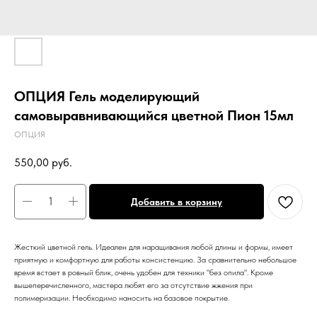
ОПЦИЯ Гель моделирующий
самовыравнивающийся цветной Пион 15мл
ОПЦИЯ
550,00
руб.
Добавить в корзину
Жесткий цветной гель. Идеален для наращивания любой длины и формы, имеет
приятную и комфортную для работы консистенцию. За сравнительно небольшое
время встает в ровный блик, очень удобен для техники "без опила". Кроме
вышеперечисленного, мастера любят его за отсутствие жжения при
полимеризации. Необходимо наносить на базовое покрытие.