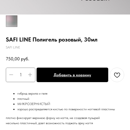
SAFI LINE Полигель розовый, 30мл
SAFI LINE
750,00
руб.
Добавить в корзину
гибрид акрила и геля
плотный
МИКРОЗЕРНИСТЫЙ
хорошо распределяется кистью по поверхности ногтевой пластины
плотно фиксирует верхнюю форму на ногте, не создавая пузырей
несильно пластичный, дает возможность поджать арку ногтя