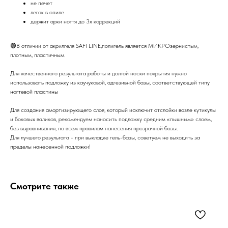
не печет
легок в опиле
держит арки ногтя до 3х коррекций
🟢В отличии от акрилгеля SAFI LINE,полигель является МИКРОзернистым,
плотным, пластичным.
Для качественного результата работы и долгой носки покрытия нужно
использовать подложку из каучуковой, адгезивной базы, соответствующей типу
ногтевой пластины
Для создания амортизирующего слоя, который исключит отслойки возле кутикулы
и боковых валиков, рекомендуем наносить подложку средним «пышным» слоем,
без выравнивания, по всем правилам нанесения прозрачной базы.
Для лучшего результата - при выкладке гель-базы, советуем не выходить за
пределы нанесенной подложки!
Смотрите также