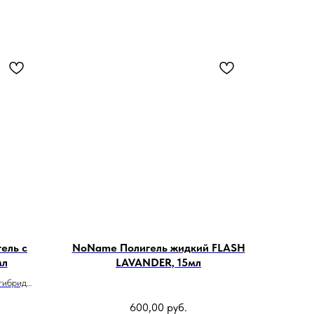
ель с
NoName Полигель жидкий FLASH
мл
LAVANDER, 15мл
гибрид
ила
600,00
руб.