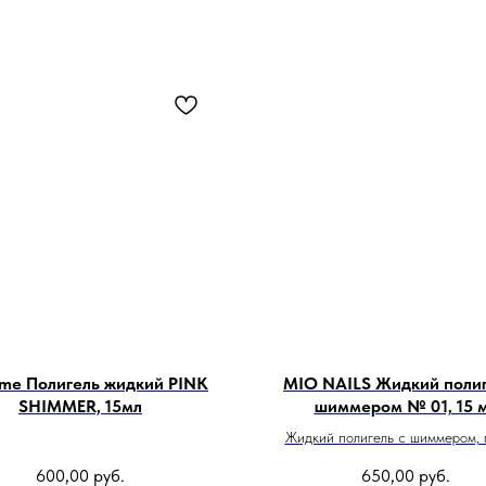
e Полигель жидкий PINK
MIO NAILS Жидкий полиг
SHIMMER, 15мл
шиммером № 01, 15 
Жидкий полигель c шиммером, 
моделирующего геля и акр
600,00
руб.
650,00
руб.