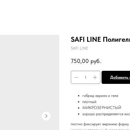
SAFI LINE Полигел
SAFI LINE
750,00
руб.
Добавить 
гибрид акрила и геля
плотный
МИКРОЗЕРНИСТЫЙ
хорошо распределяется кис
плотно фиксирует верхнюю форму 