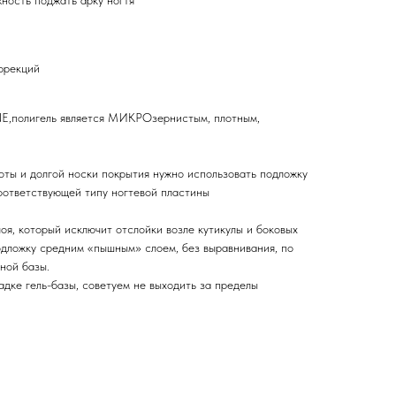
ность поджать арку ногтя
оррекций
INE,полигель является МИКРОзернистым, плотным,
оты и долгой носки покрытия нужно использовать подложку
соответствующей типу ногтевой пластины
я, который исключит отслойки возле кутикулы и боковых
одложку средним «пышным» слоем, без выравнивания, по
ной базы.
ладке гель-базы, советуем не выходить за пределы