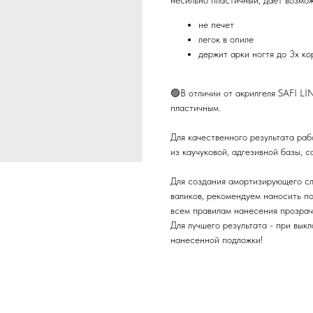
несильно пластичный, дает возмож
не печет
легок в опиле
держит арки ногтя до 3х к
🟢В отличии от акрилгеля SAFI L
пластичным.
Для качественного результата раб
из каучуковой, адгезивной базы, 
Для создания амортизирующего сло
валиков, рекомендуем наносить п
всем правилам нанесения прозрач
Для лучшего результата - при вык
нанесенной подложки!