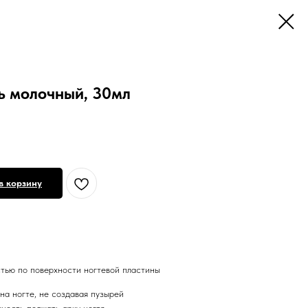
ь молочный, 30мл
в корзину
тью по поверхности ногтевой пластины
на ногте, не создавая пузырей