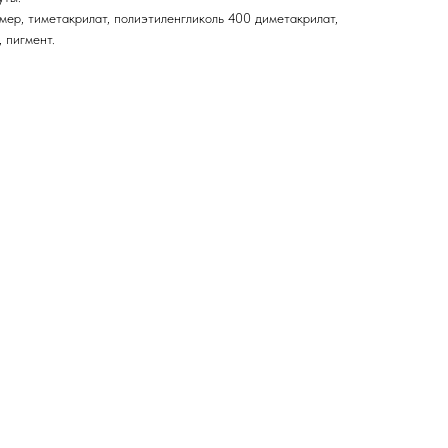
мер, тиметакрилат, полиэтиленгликоль 400 диметакрилат,
 пигмент.