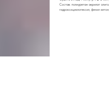
Состав: полиуретан акрилат олиго
гидроксициклогексил, фенил кетон,