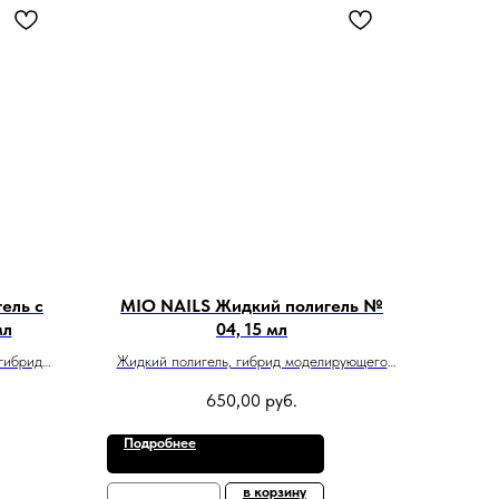
ель с
MIO NAILS Жидкий полигель №
мл
04, 15 мл
гибрид
Жидкий полигель, гибрид моделирующего
ила
геля и акрила
650,00
руб.
Подробнее
в корзину