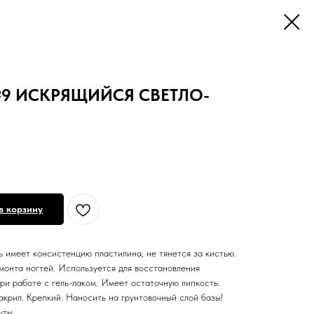
 №9 ИСКРЯЩИЙСЯ СВЕТЛО-
в корзину
 имеет консистенцию пластилина, не тянется за кистью.
монта ногтей. Используется для восстановления
ри работе с гель-лаком. Имеет остаточную липкость.
крил. Крепкий. Наносить на грунтовочный слой базы!
уты.