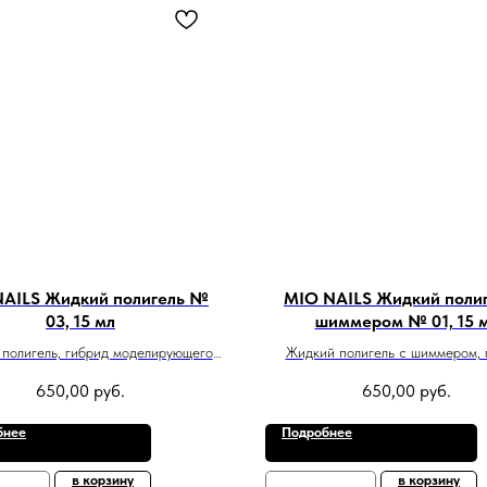
AILS Жидкий полигель №
MIO NAILS Жидкий полиг
03, 15 мл
шиммером № 01, 15 
полигель, гибрид моделирующего
Жидкий полигель c шиммером, 
геля и акрила
моделирующего геля и акр
650,00
руб.
650,00
руб.
бнее
Подробнее
в корзину
в корзину