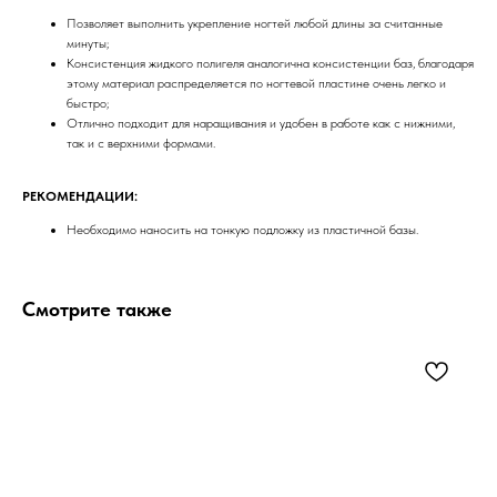
Позволяет выполнить укрепление ногтей любой длины за считанные
минуты;
Консистенция жидкого полигеля аналогична консистенции баз, благодаря
этому материал распределяется по ногтевой пластине очень легко и
быстро;
Отлично подходит для наращивания и удобен в работе как с нижними,
так и с верхними формами.
РЕКОМЕНДАЦИИ:
Необходимо наносить на тонкую подложку из пластичной базы.
Смотрите также