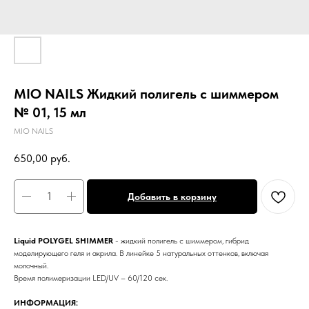
MIO NAILS Жидкий полигель с шиммером
№ 01, 15 мл
MIO NAILS
650,00
руб.
Добавить в корзину
Liquid POLYGEL SHIMMER
- жидкий полигель c шиммером, гибрид
моделирующего геля и акрила. В линейке 5 натуральных оттенков, включая
молочный.
Время полимеризации LED/UV – 60/120 сек.
ИНФОРМАЦИЯ: