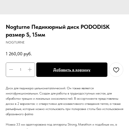
Nogturne Педикюрный диск PODODISK
размер S, 15мм
NOGTURNE
1 260,00
руб.
Добавить в корзину
Диск для педикюра цельнометаллический. Он также является
многофункциональным. Создан для работы в труднодоступных местах, для
обработки трещин и локальных омозолелостей. В ассортименте представлены
диски в 2 вариантах: с отверстиями для конвективного отведения тепла, а также
рельефные, которые можно использовать при полировке стопы без использования
абразивного файла
Ножка 33 мм адаптирована под аппараты Strong, Marathon и подобные им, а