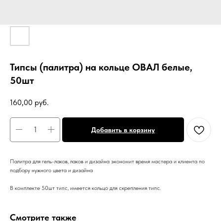
Типсы (палитра) на кольце ОВАЛ белые,
50шт
160,00
руб.
Добавить в корзину
Палитра для гель-лаков, лаков и дизайна экономит время мастера и клиента по
подбору нужного цвета и дизайна
В комплекте 50шт типс, имеется кольцо для скрепления типс.
Смотрите также