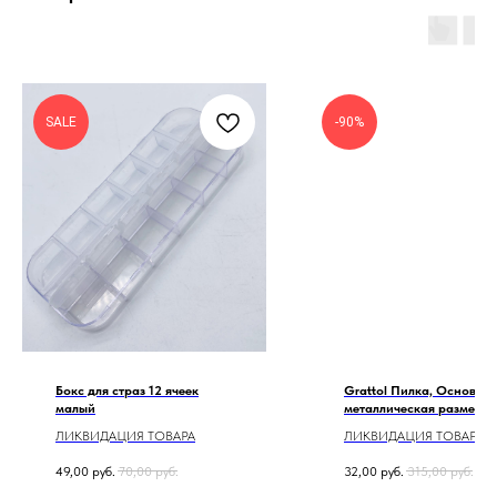
SALE
-90%
Бокс для страз 12 ячеек
Grattol Пилка, Основа
малый
металлическая размер S
(12мм*130мм)
ЛИКВИДАЦИЯ ТОВАРА
ЛИКВИДАЦИЯ ТОВАРА
49,00
руб.
70,00
руб.
32,00
руб.
315,00
руб.