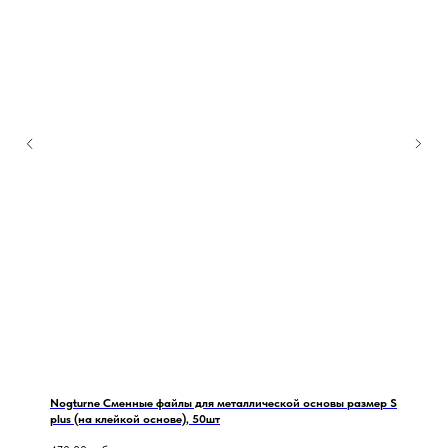
Nogturne Сменные файлы для металлической основы размер S
plus (на клейкой основе), 50шт