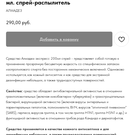
мл. спрей-распылитель
АЛМАДЕЗ
290,00
руб.
Добавить в корзину
Cредство Алмадез-экспресс 200мл спрей - представляет собой готовую к
применению прозрачную бесцветную жидкость со специфическим запахом
изопропилового спирта без посторонних механических включений. Одинаково
используется, как кожный антисептик и как средство для экстренной
дезинфекции небольших, а также труднодоступных поверхностей.
Свойства:
средство обладает антибактериальной активностью в отношении
грамположительных (включая микобактерии туберкулёза) и грамотрицательных
бактерий, вирулицидной активностю (включая вирусы энтеральных и
парентеральных гепатитов, полиомиелита, ВИЧ, вирусов "атипичной пневмонии"
(SARS), герпеса, вирусов гриппа, в том числе гриппа H1N1, гриппа H5N1 и др.) и
фунгицидной активностью в отношении грибов рода Кандида и дерматофитов.
Средство применяется в качестве кожного антисептика и для
дезинфекции небольших, а также труднодоступных поверхностей