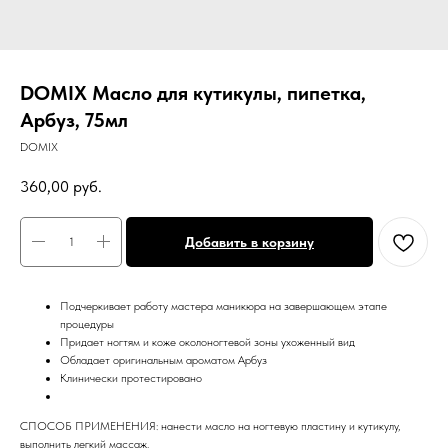
DOMIX Масло для кутикулы, пипетка,
Арбуз, 75мл
DOMIX
360,00
руб.
Добавить в корзину
Подчеркивает работу мастера маникюра на завершающем этапе
процедуры
Придает ногтям и коже околоногтевой зоны ухоженный вид
Обладает оригинальным ароматом Арбуз
Клинически протестировано
СПОСОБ ПРИМЕНЕНИЯ: нанести масло на ногтевую пластину и кутикулу,
выполнить легкий массаж.