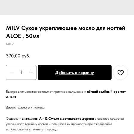
MILV Сухое укрепляющее масло для ногтей
ALOE , 50мл
MILV
370,00
руб.
Добавить в корзину
Быстро впитывается, оставляет приятное ощущение и
лёгкий зелёный аромат
АЛОЭ
.
Флакон масла с пипеткой.
Содержит
витамины А
и
Е
.
Смола мастикового дерева
в составе средства
увеличивает толщину ногтей и повышает их прочность при ежедневном
использовании в течение 1 месяца.