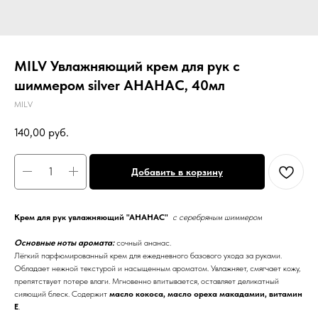
MILV Увлажняющий крем для рук с
шиммером silver АНАНАС, 40мл
MILV
140,00
руб.
Добавить в корзину
Крем для рук увлажняющий "АНАНАС"
с серебряным шиммером
Основные ноты аромата:
сочный ананас.
Лёгкий парфюмированный крем для ежедневного базового ухода за руками.
Обладает нежной текстурой и насыщенным ароматом. Увлажняет, смягчает кожу,
препятствует потере влаги. Мгновенно впитывается, оставляет деликатный
сияющий блеск. Содержит
масло кокоса, масло ореха макадамии, витамин
Е
.