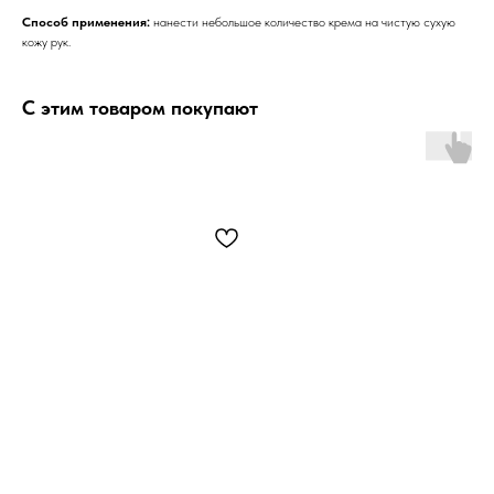
Способ применения:
нанести небольшое количество крема на чистую сухую
кожу рук.
С этим товаром покупают