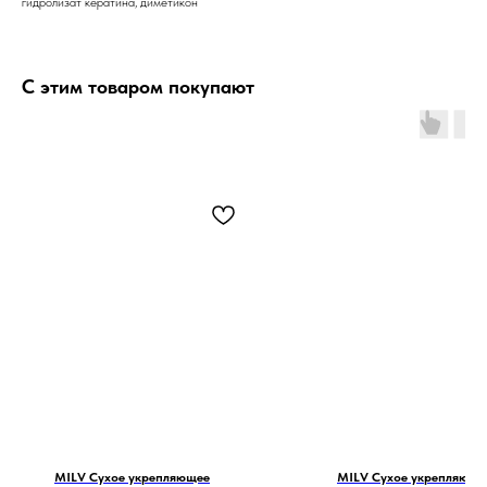
гидролизат кератина, диметикон
С этим товаром покупают
MILV Сухое укрепляющее
MILV Сухое укрепляюще