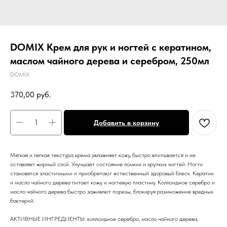
DOMIX Крем для рук и ногтей с кератином,
маслом чайного дерева и серебром, 250мл
DOMIX
370,00
руб.
Добавить в корзину
Мягкая и легкая текстура крема увлажняет кожу, быстро впитывается и не
оставляет жирный слой. Улучшает состояние ломких и хрупких ногтей. Ногти
становятся эластичными и приобретают естественный здоровый блеск. Кератин
и масло чайного дерева питает кожу и ногтевую пластину. Коллоидное серебро и
масло чайного дерева быстро заживлют порезы, блокируя размножение вредных
бактерий.
АКТИВНЫЕ ИНГРЕДИЕНТЫ: коллоидное серебро, масло чайного дерева,